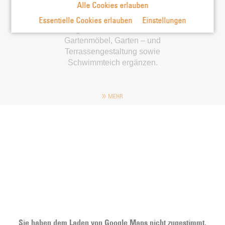
Alle Cookies erlauben
In unserer neu gestalteten Ausstellung
Essentielle Cookies erlauben
Einstellungen
im Freigelände sehen Sie wie sich
Gartenmöbel, Garten – und
Terrassengestaltung sowie
Schwimmteich ergänzen.
MEHR
Sie haben dem Laden von Google Maps nicht zugestimmt.