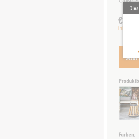
Größe: S
Dies
€ 320
inkl. 20%
Produktb
Farben: