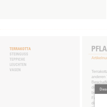
PFLA
TERRAKOTTA
STEINGUSS
Artikeln
TEPPICHE
LEUCHTEN
VASEN
Terrakot
anderen 
Beschaff
des Tons.
Dies
besonder
Farbnua
diese ha