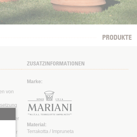
PRODUKTE
ZUSATZINFORMATIONEN
Marke:
len von
nsetzung
kt eine
ng voller
Material:
cht es,
Terrakotta / Impruneta
ch alter