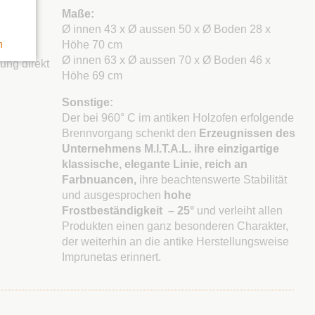
Maße:
Ø innen 43 x Ø aussen 50 x Ø Boden 28 x
n
Höhe 70 cm
 Wir
Ø innen 63 x Ø aussen 70 x Ø Boden 46 x
rung direkt
Höhe 69 cm
Sonstige:
Der bei 960° C im antiken Holzofen erfolgende
Brennvorgang schenkt den
Erzeugnissen des
Unternehmens M.I.T.A.L. ihre einzigartige
klassische, elegante Linie, reich an
Farbnuancen,
ihre beachtenswerte Stabilität
und ausgesprochen
hohe
Frostbeständigkeit
– 25°
und verleiht allen
Produkten einen ganz besonderen Charakter,
der weiterhin an die antike Herstellungsweise
Imprunetas erinnert.