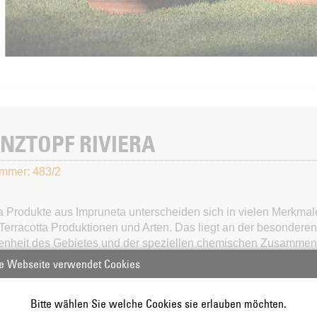
NZTOPF RIVIERA
ummer: 483/2
ta Produkte aus Impruneta unterscheiden sich in vielen Merkma
Terracotta Produktionen und Arten. Das liegt an der besonderen
enheit des Gebietes und der speziellen chemischen Zusamme
 Der einmal bearbeitete, gebrannte Rohstoff verleiht dem Produ
e Webseite verwendet Cookies
s hohe Resistenz gegen Frost und seine typische warme Färbu
ncen.
Die einzigartige Qualität
der Produkte Imprunetas ermögli
Bitte wählen Sie welche Cookies sie erlauben möchten.
rmonisch in jedes Ambiente einzupassen. Jedes Produkt wird na