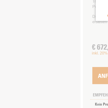
Tradition
Preis ab
Die ange
erstellen
€ 672
inkl. 20%
EMPFEH
Kein Pr