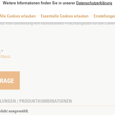
 liebevoll handgefertigt.
Weitere Informationen finden Sie in unserer
Datenschutzerklärung
 Höhe 70 cm € 672.-
Alle Cookies erlauben
Essentielle Cookies erlauben
Einstellunge
geben VK-Preise sind ohne Frachtkosten aus Italien gerechnet.
 für Ihre Bestellung ein individuelles Frachtangebot für die Liefe
,-
 Mwst.
LUNGEN / PRODUKTKOMBINATIONEN
odukt ausgewählt.